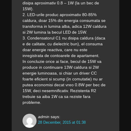
disipa aproximativ 0.8 – 1W (la un bec de
15W).
2. LED-urile produc aproximativ 80-85%
caldura, doar 15% din energia consumata se
transforma in lumina alba, adica 12W caldura
si 2W lumina la becul LED de 15W.
3. Condensatorul C1 nu disipa caldura (daca
e de calitate, cu dielectric bun), el consuma
doar energie reactiva, care nu este
inregistrata de contoarele de apartament.
In concluzie orice ai face, becul de 15W va
produce in continuare 13W caldura si 2W
energie luminoasa, si chiar un driver CC
foarte eficient si scump (in comutatie) nu ar
putea economisi decat vreo 0.8W per bec de
15W, deci nesemnificativ. Rezistenta R2
trebuie sa aiba 1W ca sa reziste fara
probleme.
admin
says:
28 December, 2015 at 01:38