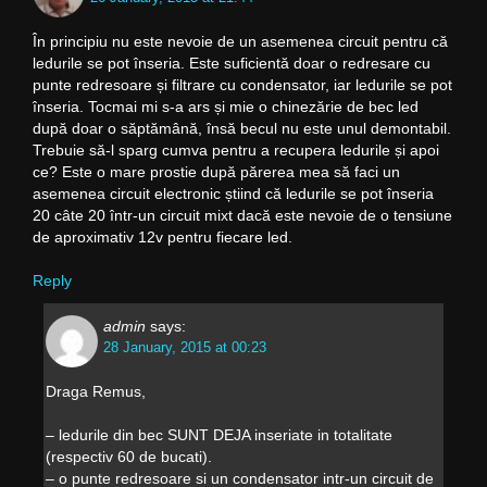
În principiu nu este nevoie de un asemenea circuit pentru că
ledurile se pot înseria. Este suficientă doar o redresare cu
punte redresoare și filtrare cu condensator, iar ledurile se pot
înseria. Tocmai mi s-a ars și mie o chinezărie de bec led
după doar o săptămână, însă becul nu este unul demontabil.
Trebuie să-l sparg cumva pentru a recupera ledurile și apoi
ce? Este o mare prostie după părerea mea să faci un
asemenea circuit electronic știind că ledurile se pot înseria
20 câte 20 într-un circuit mixt dacă este nevoie de o tensiune
de aproximativ 12v pentru fiecare led.
Reply
admin
says:
28 January, 2015 at 00:23
Draga Remus,
– ledurile din bec SUNT DEJA inseriate in totalitate
(respectiv 60 de bucati).
– o punte redresoare si un condensator intr-un circuit de