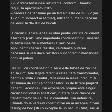
220V ridica tensiunea rezultanta, conform ultimelor
reguli, la aproximativ 310V.
– caderea de tensiune pe un led alb este de 3-3.2V (nu
12V cum incorect ai afirmat), ridicand numarul necesar
de leduri la 96-103 de bucati.
Ia circuitul, aplica legea lui ohm pentru circuite cu curent
alternativ (calculand impedanta condensatorului inseriat
cu tensiunea de alimentare) si vezi ce da.
Apoi, pentru fiecare rezistor, calculeaza puterea
necesara si vezi daca rezistorii sunt corect dimensionati
dpdv al puterii.
Circuitul cu condensator in serie este folosit de zeci de
ani la circuitele legate direct la retea, fara transformator,
pentru a limita curentul , tensiunea la iesire, precum si
tensiunea de lucru a condensatorului de filtrare (implicit
gabaritul acestuia). Din experienta proprie este singurul
circuit functional in acest caz, in afara celor clasice cu
transformator sau sursa in comutatie. Din nefericire,
ultimele doua versiuni constructive nu ar incapea intr-un
fasung de bec (stiu o exceptie la un bec OSRAM) sau ar