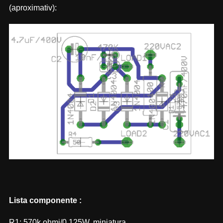
(aproximativ):
Lista componente :
R1: 570k ohmi/0,125W, miniatura