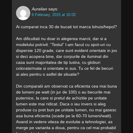
Aurelian
says:
6 February, 2015 at 10:02
Ai cumparat inca 30 de bucati tot marca lohuis/hepol?
Am dificultati nu doar in alegerea marcii, dar si a
modelului potrivit. “Testul” l-am facut cu spot-uri cu
dispersie 120 grade, care sunt evident orientate in jos
si deci acopera bine, dar corpurile de iluminat din
casa sunt majoritatea de tip lustra, cu globuri
colorate/mate si orientate in sus. Tu ce fel de becuri
ai ales pentru o astfel de situatie?
Din comparatii am observat ca eficienta cea mai buna
de lumeni pe watt (in jur de 100) o au becurile mai
puternice, la care si pretul de achizitie pe unitate
lumen este mai ridicat. Daca o iau invers si aleg
produse cu pret bun pe unitate lumen, nu mai gasesc
asa buna eficienta (scade pe la 60-70 lumeni/watt).
Avand in vedere viteza de evolutie a tehnologiei, as
merge pe varianta a doua, pentru ca cel mai probabil