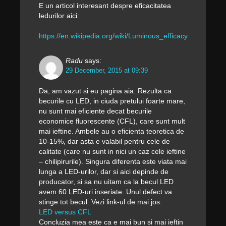
E un articol interesant despre eficacitatea
ledurilor aici:
https://en.wikipedia.org/wiki/Luminous_efficacy
Radu
says:
29 December, 2015 at 09:39
Da, am vazut si eu pagina aia. Rezulta ca
becurile cu LED, in ciuda pretului foarte mare,
nu sunt mai eficiente decat becurile
economice fluorescente (CFL), care sunt mult
mai ieftine. Ambele au o eficienta teoretica de
10-15%, dar asta e valabil pentru cele de
calitate (care nu sunt in nici un caz cele ieftine
– chilipirurile). Singura diferenta este viata mai
lunga a LED-urilor, dar si aici depinde de
producator, si sa nu uitam ca la becul LED
avem 60 LED-uri inseriate. Unul defect va
stinge tot becul. Vezi link-ul de mai jos:
LED versus CFL
Concluzia mea este ca e mai bun si mai ieftin