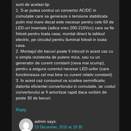
sunt de acelasi tip:
1. S-ar putea contrui un convertor AC/DC in
comutatie care sa genereze o tensiune stabilizata
putin mai mare decat este necesar pentru cele 60 de
LED-uri inseriate (adica vreo 200-210Vcc) care sa fie
folosit pentru toata casa, montat direct la tabloul
electric, pe circuitul pentru iluminat folosit in toata
casa.
2. Montajul din becuri poate fi inlocuit in acest caz cu
o simpla rezistenta de putere mica, sau cu un
generator de curent constant (ceva mai scump),
pentru a asigura curentul necesar LED-urilor (care
functioneaza cel mai bine cu curent relativ constant).
3. In acest caz consumul va scadea semnificativ,
datorita eficientei convertorului in comutatie, iar costul
convertorului ar fi amortizat rapid daca vorbim de
peste 30 de becuri.
Reply
admin
says:
23 December, 2015 at 18:30