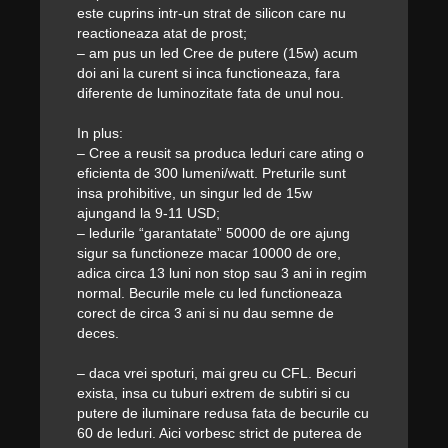
este cuprins intr-un strat de silicon care nu
reactioneaza atat de prost;
– am pus un led Cree de putere (15w) acum
doi ani la curent si inca functioneaza, fara
diferente de luminozitate fata de unul nou.
In plus:
– Cree a reusit sa produca leduri care ating o
eficienta de 300 lumeni/watt. Preturile sunt
insa prohibitive, un singur led de 15w
ajungand la 9-11 USD;
– ledurile “garantatate” 50000 de ore ajung
sigur sa functioneze macar 10000 de ore,
adica circa 13 luni non stop sau 3 ani in regim
normal. Becurile mele cu led functioneaza
corect de circa 3 ani si nu dau semne de
deces.
– daca vrei spoturi, mai greu cu CFL. Becuri
exista, insa cu tuburi extrem de subtiri si cu
putere de iluminare redusa fata de becurile cu
60 de leduri. Aici vorbesc strict de puterea de