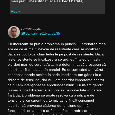
mari pretul mejustificat (acelasi bec OSRAM).
Reply
remus
says:
29 January, 2015 at 03:35
Eu încercam să pun o problemă în principiu. Întrebarea mea
era de ce ar mai fi nevoie de rezistențe care se încălzesc
dacă se pot folosi chiar ledurile pe post de rezistențe. Dacă
niște rezistențe se încălzesc și se ard, eu înțeleg din asta
pierderi mari de curent. Asta m-a determinat să presupun că
ledurile ar fi conectate în paralel. Eu oricum când am văzut
condensatoarele acelea în serie imediat m-am gândit la o
ridicare de tensiune, dar nu i-am acordat importanță pentru
că nu am intenționat să aprofundez nimic. Eu m-am gândit
numai la posibilitatea ca ledurile să fie conectate în paralel.
Însă dacă problema se poate rezolva cu o ridicare de
tensiune și cu curent foarte mic astfel încât consumul
ledurilor să provoace căderea de tensiune oprimă
funcționării lor, atunci s-ar fi putut face o redresare cu