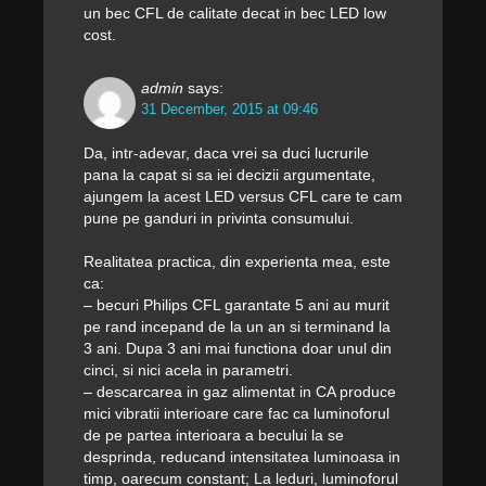
un bec CFL de calitate decat in bec LED low
cost.
admin
says:
31 December, 2015 at 09:46
Da, intr-adevar, daca vrei sa duci lucrurile
pana la capat si sa iei decizii argumentate,
ajungem la acest LED versus CFL care te cam
pune pe ganduri in privinta consumului.
Realitatea practica, din experienta mea, este
ca:
– becuri Philips CFL garantate 5 ani au murit
pe rand incepand de la un an si terminand la
3 ani. Dupa 3 ani mai functiona doar unul din
cinci, si nici acela in parametri.
– descarcarea in gaz alimentat in CA produce
mici vibratii interioare care fac ca luminoforul
de pe partea interioara a becului la se
desprinda, reducand intensitatea luminoasa in
timp, oarecum constant; La leduri, luminoforul