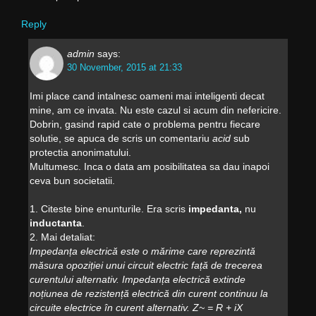
Reply
admin
says:
30 November, 2015 at 21:33
Imi place cand intalnesc oameni mai inteligenti decat
mine, am ce invata. Nu este cazul si acum din nefericire.
Dobrin, gasind rapid cate o problema pentru fiecare
solutie, se apuca de scris un comentariu
acid
sub
protectia anonimatului.
Multumesc. Inca o data am posibilitatea sa dau inapoi
ceva bun societatii.
1. Citeste bine enunturile. Era scris
impedanta,
nu
inductanta
.
2. Mai detaliat:
Impedanța electrică este o mărime care reprezintă
măsura opoziției unui circuit electric față de trecerea
curentului alternativ. Impedanța electrică extinde
noțiunea de rezistență electrică din curent continuu la
circuite electrice în curent alternativ. Z~ = R + iX