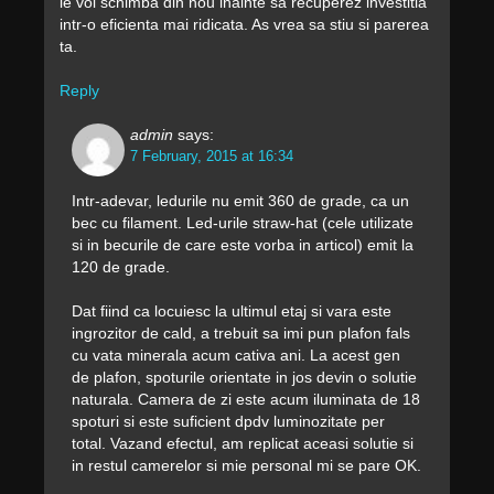
le voi schimba din nou inainte sa recuperez investitia
intr-o eficienta mai ridicata. As vrea sa stiu si parerea
ta.
Reply
admin
says:
7 February, 2015 at 16:34
Intr-adevar, ledurile nu emit 360 de grade, ca un
bec cu filament. Led-urile straw-hat (cele utilizate
si in becurile de care este vorba in articol) emit la
120 de grade.
Dat fiind ca locuiesc la ultimul etaj si vara este
ingrozitor de cald, a trebuit sa imi pun plafon fals
cu vata minerala acum cativa ani. La acest gen
de plafon, spoturile orientate in jos devin o solutie
naturala. Camera de zi este acum iluminata de 18
spoturi si este suficient dpdv luminozitate per
total. Vazand efectul, am replicat aceasi solutie si
in restul camerelor si mie personal mi se pare OK.