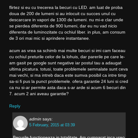
flirtez si eu cu trecerea la becuri cu LED. am luat de proba
doua de 200 de lumeni si au inlocuit cu succes unul cu
descarcare in vapori de 1300 de lumeni. nu mi-e clar unde
se pierdea diferenta de 900 lumeni, dar eu nu vad nicio
diferenta de luminozitate cu ochiul liber. in plus, am consum
de 3 ori mai mic si aprindere instantanee.
acum as vrea sa schimb mai multe becuri si imi cam faceau
cu ochiul preturile celor de la lohuis, dar parerile pe care le-
am gasit pe google sunt negative iar postul tau a adaugat
ultima picatura. totusi, toate problemele semnalate sunt ceva
mai vechi, si ma intreb daca este sumva posibil ca intre timp
sa-si fi pus la punct problemele. ofera garantie 24 luni si cred
ca nu si-ar permite asta daca s-ar arde si acum 6 becuri din
7. acum 2 ani aveau garantie?
Reply
admin
says:
5 February, 2015 at 03:39
Becurile functioneaza in totalitate. Am cumparat inca vreo