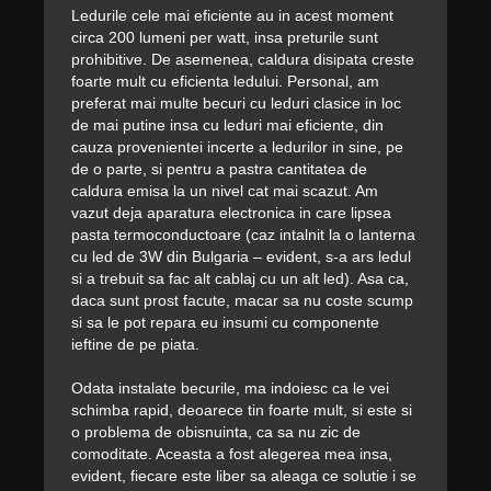
Ledurile cele mai eficiente au in acest moment
circa 200 lumeni per watt, insa preturile sunt
prohibitive. De asemenea, caldura disipata creste
foarte mult cu eficienta ledului. Personal, am
preferat mai multe becuri cu leduri clasice in loc
de mai putine insa cu leduri mai eficiente, din
cauza provenientei incerte a ledurilor in sine, pe
de o parte, si pentru a pastra cantitatea de
caldura emisa la un nivel cat mai scazut. Am
vazut deja aparatura electronica in care lipsea
pasta termoconductoare (caz intalnit la o lanterna
cu led de 3W din Bulgaria – evident, s-a ars ledul
si a trebuit sa fac alt cablaj cu un alt led). Asa ca,
daca sunt prost facute, macar sa nu coste scump
si sa le pot repara eu insumi cu componente
ieftine de pe piata.
Odata instalate becurile, ma indoiesc ca le vei
schimba rapid, deoarece tin foarte mult, si este si
o problema de obisnuinta, ca sa nu zic de
comoditate. Aceasta a fost alegerea mea insa,
evident, fiecare este liber sa aleaga ce solutie i se