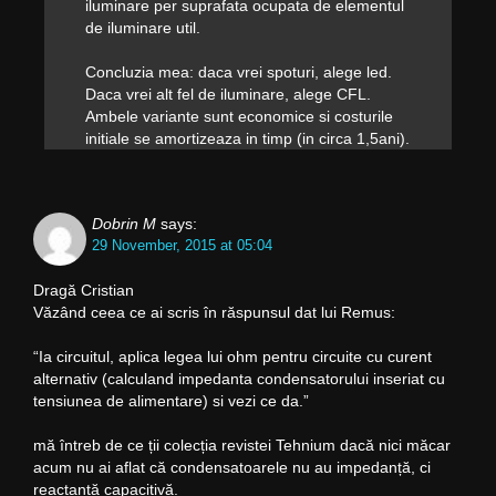
iluminare per suprafata ocupata de elementul
de iluminare util.
Concluzia mea: daca vrei spoturi, alege led.
Daca vrei alt fel de iluminare, alege CFL.
Ambele variante sunt economice si costurile
initiale se amortizeaza in timp (in circa 1,5ani).
Dobrin M
says:
29 November, 2015 at 05:04
Dragă Cristian
Văzând ceea ce ai scris în răspunsul dat lui Remus:
“Ia circuitul, aplica legea lui ohm pentru circuite cu curent
alternativ (calculand impedanta condensatorului inseriat cu
tensiunea de alimentare) si vezi ce da.”
mă întreb de ce ții colecția revistei Tehnium dacă nici măcar
acum nu ai aflat că condensatoarele nu au impedanță, ci
reactanță capacitivă.