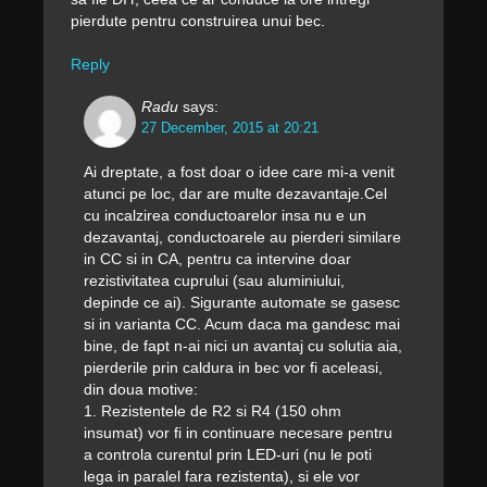
pierdute pentru construirea unui bec.
Reply
Radu
says:
27 December, 2015 at 20:21
Ai dreptate, a fost doar o idee care mi-a venit
atunci pe loc, dar are multe dezavantaje.Cel
cu incalzirea conductoarelor insa nu e un
dezavantaj, conductoarele au pierderi similare
in CC si in CA, pentru ca intervine doar
rezistivitatea cuprului (sau aluminiului,
depinde ce ai). Sigurante automate se gasesc
si in varianta CC. Acum daca ma gandesc mai
bine, de fapt n-ai nici un avantaj cu solutia aia,
pierderile prin caldura in bec vor fi aceleasi,
din doua motive:
1. Rezistentele de R2 si R4 (150 ohm
insumat) vor fi in continuare necesare pentru
a controla curentul prin LED-uri (nu le poti
lega in paralel fara rezistenta), si ele vor