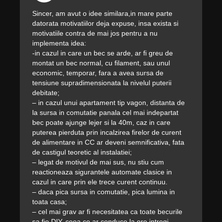
Sincer, am avut o idee similara,in mare parte
datorata motivatiilor deja expuse, insa exista si
motivatiile contra de mai jos pentru a nu
implementa idea:
-in cazul in care un bec se arde, ar fi greu de
montat un bec normal, cu filament, sau unul
economic, temporar, fara a avea sursa de
tensiune supradimensionata la nivelul puterii
debitate;
– in cazul unui apartament tip vagon, distanta de
la sursa in comutatie panala cel mai indepartat
bec poate ajunge lejer si la 40m, caz in care
puterea pierduta prin incalzirea firelor de curent
de alimentare in CC ar deveni semnificativa, fata
de castigul teoretic al instalatiei;
– legat de motivul de mai sus, nu stiu cum
reactioneaza sigurantele automate clasice in
cazul in care prin ele trece curent continuu.
– daca pica sursa in comutatie, pica lumina in
toata casa;
– cel mai grav ar fi necesitatea ca toate becurile
sa fie DIY, ceea ce ar conduce la ore intregi