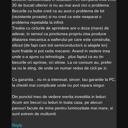
30 de bucati ulterior si nu au mai avut nici o problema.
Becurile cu bube cred ca au avut o problema de lot
(rezistente proaste) si nu cred ca este neaparat o
problema repetabila la infinit.
Treaba cu ciclurile de aprindere are o doza (mare) de
adevar, in sensul ca jonctiunea propriu-zisa produce
dilatarea mecanica a waferului pe care este construita,
siliciul (de fapt cam toti semiconductorii si aliajele lor)
sunt friabile si pot ceda mecanic. Avand in vedere insa
unde s-a ajuns cu tehnologia…plus faptul ca eu tin
becurile ori aprinse, ori stinse. La ce consum au, prefer
sa nu le sting, de unde un numar redus de cicli pe zi.
Cu garantia…nu m-a interesat, sincer. Iau garantie la PC,
la chestii mai complicate unde nu pot repara singur.
Din punctul meu de vedere merita investitia in leduri.
Acum am becuri cu leduri in toata casa, pe alocuri
panouri facute de mine pentru luminozitate mai mare, si
sunt extrem de multumit.
Reply