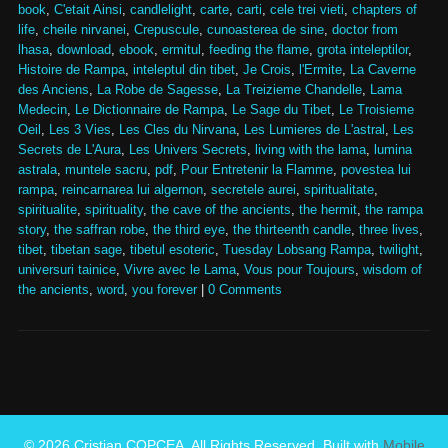
book
,
C'etait Ainsi
,
candlelight
,
carte
,
carti
,
cele trei vieti
,
chapters of
life
,
cheile nirvanei
,
Crepuscule
,
cunoasterea de sine
,
doctor from
lhasa
,
download
,
ebook
,
ermitul
,
feeding the flame
,
grota inteleptilor
,
Histoire de Rampa
,
inteleptul din tibet
,
Je Crois
,
l'Ermite
,
La Caverne
des Anciens
,
La Robe de Sagesse
,
La Treizieme Chandelle
,
Lama
Medecin
,
Le Dictionnaire de Rampa
,
Le Sage du Tibet
,
Le Troisieme
Oeil
,
Les 3 Vies
,
Les Cles du Nirvana
,
Les Lumieres de L'astral
,
Les
Secrets de L'Aura
,
Les Univers Secrets
,
living with the lama
,
lumina
astrala
,
muntele sacru
,
pdf
,
Pour Entretenir la Flamme
,
povestea lui
rampa
,
reincarnarea lui algernon
,
secretele aurei
,
spiritualitate
,
spiritualite
,
spirituality
,
the cave of the ancients
,
the hermit
,
the rampa
story
,
the saffran robe
,
the third eye
,
the thirteenth candle
,
three lives
,
tibet
,
tibetan sage
,
tibetul esoteric
,
Tuesday Lobsang Rampa
,
twilight
,
universuri tainice
,
Vivre avec le Lama
,
Vous pour Toujours
,
wisdom of
the ancients
,
word
,
you forever
|
0 Comments
© 2026 Cristian COPCEA. All Rights Reserved. Built with
Mobile