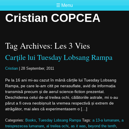
☰ Menu
Cristian COPCEA
Tag Archives: Les 3 Vies
Carțile lui Tuesday Lobsang Rampa
Cristian
|
28 September, 2011
Pe la 16 ani mi-au cazut în mână cărțile lui Tuesday Lobsang
Rampa, pe care le-am citit pe nerasuflate, avid de informația
transmisă precum și de aerul science-fiction prezentat.
Deschiderea celui de-al treilea ochi, călătoriile astrale, mi s-au
părut a fi ceva neobișnuit la vremea respectivă și extrem de
atrăgător, mai ales că experimentasem o […]
Categories:
Books
,
Tuesday Lobsang Rampa
Tags:
a 13-a lumanare
,
a
treisprezecea lumanare
,
al treilea ochi
,
as it was
,
beyond the tenth
,