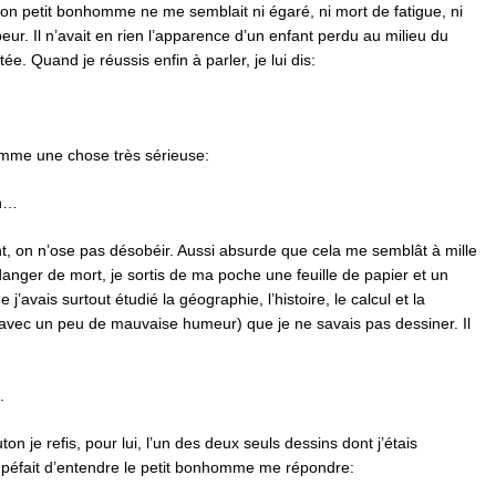
mon petit bonhomme ne me semblait ni égaré, ni mort de fatigue, ni
peur. Il n’avait en rien l’apparence d’un enfant perdu au milieu du
tée. Quand je réussis enfin à parler, je lui dis:
comme une chose très sérieuse:
on…
t, on n’ose pas désobéir. Aussi absurde que cela me semblât à mille
 danger de mort, je sortis de ma poche une feuille de papier et un
j’avais surtout étudié la géographie, l’histoire, le calcul et la
avec un peu de mauvaise humeur) que je ne savais pas dessiner. Il
.
 je refis, pour lui, l’un des deux seuls dessins dont j’étais
tupéfait d’entendre le petit bonhomme me répondre: