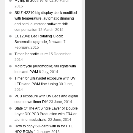
My trip to South America
30 March,
2015
SKU142210 big display clock modified
with temperature, automatic dimming
and semi-automatic software drift
compensation
12 March, 2015
EC1204B Led Rotating Clock:
Schematic, upgrade, firmware
7
February, 2015
Timer for horticulture
15 December,
2014
Motorcycle (automobile) tail lights with
leds and PWM
6 July, 2014
Timer for Ultraviolet exposure with UV
LEDs and PWM fine tuning
30 June,
2014
PCB exposure with UV Leds and digital
countdown timer DIY
23 June, 2014
State Of The Art Single Layer or Double
Layer DIY PCB Production with FR4 or
aluminum substrate.
22 June, 2014
How to copy SD-card with in for HTC
HD2 ROMs
1 January, 2013