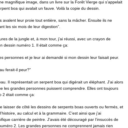
 une magnifique image, dans un livre sur la Forêt Vierge qui s’appelait
rpent boa qui avalait un fauve. Voilà la copie du dessin.
s avalent leur proie tout entière, sans la mâcher. Ensuite ils ne
t les six mois de leur digestion”.
ures de la jungle et, à mon tour, j’ai réussi, avec un crayon de
n dessin numéro 1. Il était comme ça:
 personnes et je leur ai demandé si mon dessin leur faisait peur.
u ferait-il peur?”
. Il représentait un serpent boa qui digérait un éléphant. J’ai alors
 que les grandes personnes puissent comprendre. Elles ont toujours
o 2 était comme ça:
 laisser de côté les dessins de serpents boas ouverts ou fermés, et
’histoire, au calcul et à la grammaire. C’est ainsi que j’ai
fique carrière de peintre. J’avais été découragé par l’insuccès de
numéro 2. Les grandes personnes ne comprennent jamais rien