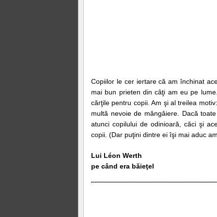
Copiilor le cer iertare că am închinat 
mai bun prieten din câţi am eu pe lume.
cărţile pentru copii. Am şi al treilea mot
multă nevoie de mângâiere. Dacă toate m
atunci copilului de odinioară, căci şi 
copii. (Dar puţini dintre ei îşi mai aduc 
Lui Léon Werth
pe când era băieţel