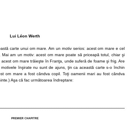
Lui Léon Werth
această carte unui om mare. Am un motiv serios: acest om mare e cel
 Mai am un motiv: acest om mare poate să priceapă totul, chiar şi
iv: acest om mare trăieşte în Franţa, unde suferă de foame şi frig. Are
otivele înşirate nu sunt de ajuns, ţin ca această carte s-o închin
acest om mare a fost cândva copil. Toţi oamenii mari au fost cândva
aminte.) Aşa că fac următoarea îndreptare:
PREMIER CHAPITRE