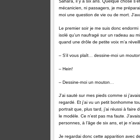
Sahara, il y a six ans. Quelque chose s’
mécanicien, ni passagers, je me préparai à
moi une question de vie ou de mort. J’ava
Le premier soir je me suis donc endormi su
isolé qu’un naufragé sur un radeau au mil
quand une drôle de petite voix m’a réveillé
– S’il vous plaît… dessine-moi un mouton
– Hein!
– Dessine-moi un mouton…
J’ai sauté sur mes pieds comme si j’avais 
regardé. Et j’ai vu un petit bonhomme tout
portrait que, plus tard, j’ai réussi à fai
le modèle. Ce n’est pas ma faute. J’avai
personnes, à l’âge de six ans, et je n’ava
Je regardai donc cette apparition avec d