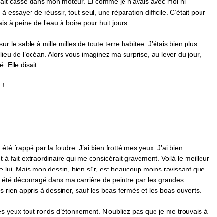
était cassé dans mon moteur. Et comme je n’avais avec moi ni
 essayer de réussir, tout seul, une réparation difficile. C’était pour
is à peine de l’eau à boire pour huit jours.
r le sable à mille milles de toute terre habitée. J’étais bien plus
ieu de l’océan. Alors vous imaginez ma surprise, au lever du jour,
. Elle disait:
 !
été frappé par la foudre. J’ai bien frotté mes yeux. J’ai bien
 à fait extraordinaire qui me considérait gravement. Voilà le meilleur
re de lui. Mais mon dessin, bien sûr, est beaucoup moins ravissant que
s été découragé dans ma carrière de peintre par les grandes
is rien appris à dessiner, sauf les boas fermés et les boas ouverts.
es yeux tout ronds d’étonnement. N’oubliez pas que je me trouvais à