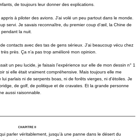
 enfants, de toujours leur donner des explications.
ai appris à piloter des avions. J’ai volé un peu partout dans le monde.
up servi. Je savais reconnaître, du premier coup d’œil, la Chine de
é pendant la nuit.
as de contacts avec des tas de gens sérieux. J’ai beaucoup vécu chez
 très près. Ça n’a pas trop amélioré mon opinion.
ait un peu lucide, je faisais l’expérience sur elle de mon dessin n° 1
oir si elle était vraiment compréhensive. Mais toujours elle me
lui parlais ni de serpents boas, ni de forêts vierges, ni d’étoiles. Je
bridge, de golf, de politique et de cravates. Et la grande personne
me aussi raisonnable.
CHAPITRE II
 qui parler véritablement, jusqu’à une panne dans le désert du