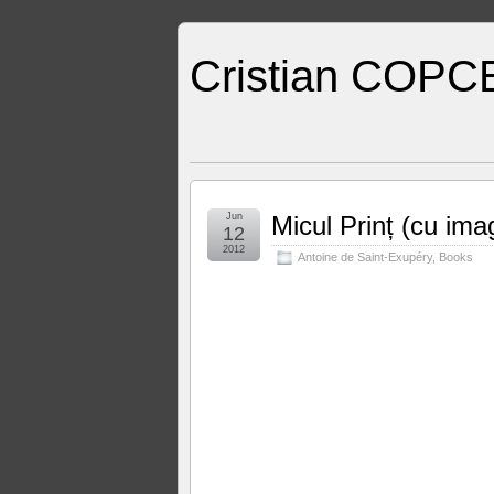
Cristian COPC
Jun
Micul Prinț (cu imag
12
2012
Antoine de Saint-Exupéry
,
Books