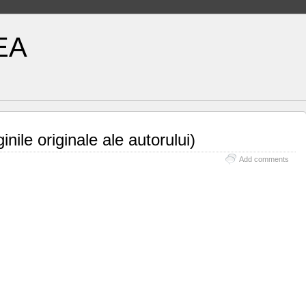
EA
inile originale ale autorului)
Add comments