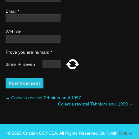
Email
*
Website
Prove you are human:
*
three
+
seven
=
←
Colectia revistei Tehnium anul 1997
Colectia revistei Tehnium anul 1999
→
© 2026 Cristian COPCEA. All Rights Reserved. Built with
Mobile