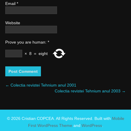
Email
*
Website
Prove you are human:
*
×
8
=
eight
←
Colectia revistei Tehnium anul 2001
Colectia revistei Tehnium anul 2003
→
© 2026 Cristian COPCEA. All Rights Reserved. Built with
Mobile
First WordPress Theme
and
WordPress
.