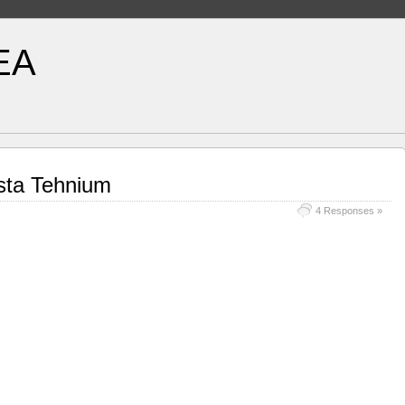
EA
sta Tehnium
4 Responses »