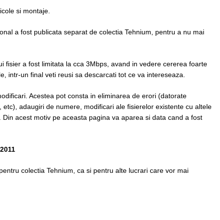
icole si montaje.
nal a fost publicata separat de colectia Tehnium, pentru a nu mai
i fisier a fost limitata la cca 3Mbps, avand in vedere cererea foarte
, intr-un final veti reusi sa descarcati tot ce va intereseaza.
dificari. Acestea pot consta in eliminarea de erori (datorate
 etc), adaugiri de numere, modificari ale fisierelor existente cu altele
c. Din acest motiv pe aceasta pagina va aparea si data cand a fost
.2011
 pentru colectia Tehnium, ca si pentru alte lucrari care vor mai