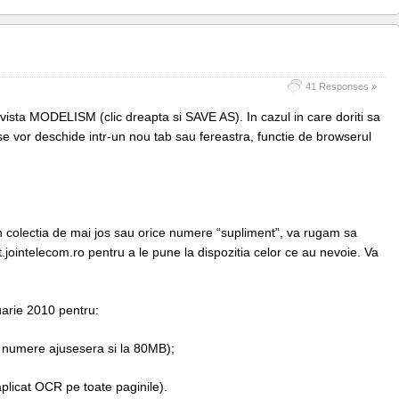
41 Responses »
evista MODELISM (clic dreapta si SAVE AS). In cazul in care doriti sa
 se vor deschide intr-un nou tab sau fereastra, functie de browserul
in colectia de mai jos sau orice numere “supliment”, va rugam sa
at.jointelecom.ro pentru a le pune la dispozitia celor ce au nevoie. Va
nuarie 2010 pentru:
 numere ajusesera si la 80MB);
aplicat OCR pe toate paginile).