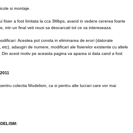
icole si montaje.
i fisier a fost limitata la cca 3Mbps, avand in vedere cererea foarte
, intr-un final veti reusi sa descarcati tot ce va intereseaza.
dificari. Acestea pot consta in eliminarea de erori (datorate
 etc), adaugiri de numere, modificari ale fisierelor existente cu altele
c. Din acest motiv pe aceasta pagina va aparea si data cand a fost
.2011
 pentru colectia Modelism, ca si pentru alte lucrari care vor mai
ODELISM: