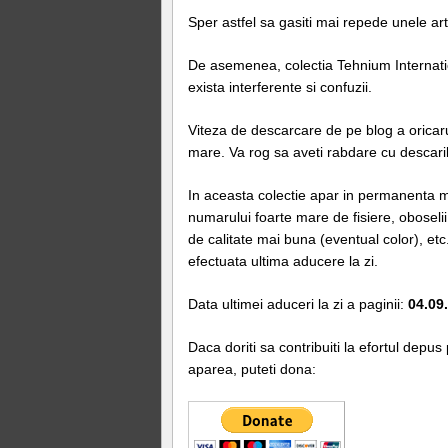
Sper astfel sa gasiti mai repede unele art
De asemenea, colectia Tehnium Internatio
exista interferente si confuzii.
Viteza de descarcare de pe blog a oricaru
mare. Va rog sa aveti rabdare cu descarile
In aceasta colectie apar in permanenta mo
numarului foarte mare de fisiere, oboselii,
de calitate mai buna (eventual color), et
efectuata ultima aducere la zi.
Data ultimei aduceri la zi a paginii:
04.09
Daca doriti sa contribuiti la efortul depus
aparea, puteti dona: