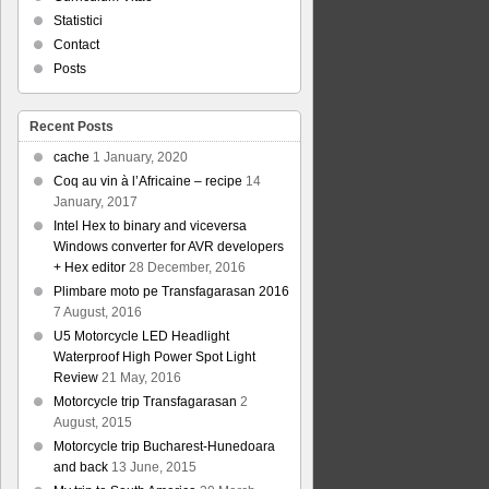
Statistici
Contact
Posts
Recent Posts
cache
1 January, 2020
Coq au vin à l’Africaine – recipe
14
January, 2017
Intel Hex to binary and viceversa
Windows converter for AVR developers
+ Hex editor
28 December, 2016
Plimbare moto pe Transfagarasan 2016
7 August, 2016
U5 Motorcycle LED Headlight
Waterproof High Power Spot Light
Review
21 May, 2016
Motorcycle trip Transfagarasan
2
August, 2015
Motorcycle trip Bucharest-Hunedoara
and back
13 June, 2015