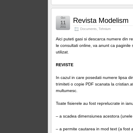
Oct
Revista Modelism
11
2011
Documents
,
Tehnium
Aici puteti gasi si descarca numere din r
le consultati online, va anunt ca paginile
utilizat.
REVISTE
In cazul in care posedati numere lipsa d
trimiteti o copie PDF scanata la cristian.
multumesc.
Toate fisierele au fost reprelucrate in ia
– a scadea dimensiunea acestora (unele
– a permite cautarea in mod text (a fost 