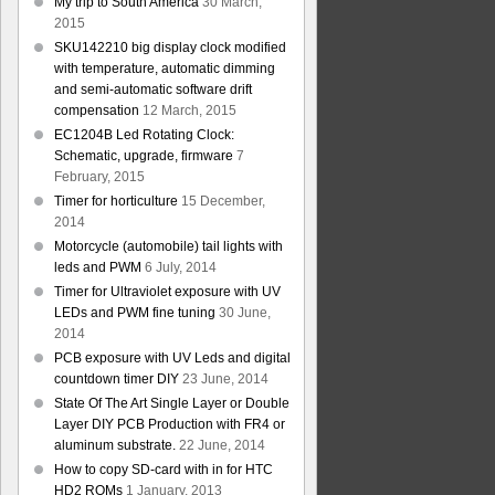
My trip to South America
30 March,
2015
SKU142210 big display clock modified
with temperature, automatic dimming
and semi-automatic software drift
compensation
12 March, 2015
EC1204B Led Rotating Clock:
Schematic, upgrade, firmware
7
February, 2015
Timer for horticulture
15 December,
2014
Motorcycle (automobile) tail lights with
leds and PWM
6 July, 2014
Timer for Ultraviolet exposure with UV
LEDs and PWM fine tuning
30 June,
2014
PCB exposure with UV Leds and digital
countdown timer DIY
23 June, 2014
State Of The Art Single Layer or Double
Layer DIY PCB Production with FR4 or
aluminum substrate.
22 June, 2014
How to copy SD-card with in for HTC
HD2 ROMs
1 January, 2013