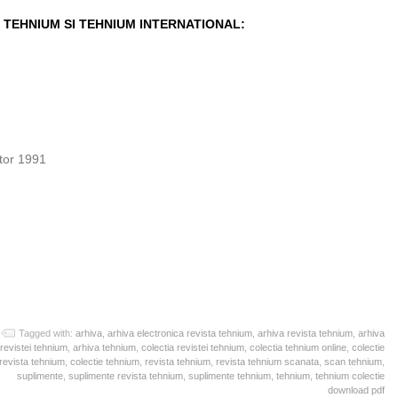
 TEHNIUM SI TEHNIUM INTERNATIONAL:
ator 1991
Tagged with:
arhiva
,
arhiva electronica revista tehnium
,
arhiva revista tehnium
,
arhiva
revistei tehnium
,
arhiva tehnium
,
colectia revistei tehnium
,
colectia tehnium online
,
colectie
revista tehnium
,
colectie tehnium
,
revista tehnium
,
revista tehnium scanata
,
scan tehnium
,
suplimente
,
suplimente revista tehnium
,
suplimente tehnium
,
tehnium
,
tehnium colectie
download pdf