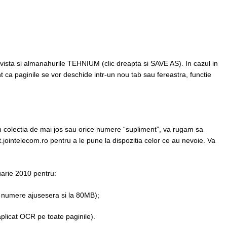
evista si almanahurile TEHNIUM (clic dreapta si SAVE AS). In cazul in
nt ca paginile se vor deschide intr-un nou tab sau fereastra, functie
in colectia de mai jos sau orice numere “supliment”, va rugam sa
at.jointelecom.ro pentru a le pune la dispozitia celor ce au nevoie. Va
nuarie 2010 pentru:
 numere ajusesera si la 80MB);
aplicat OCR pe toate paginile).