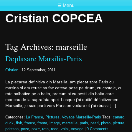
☰ Menu
Cristian COPCEA
Tag Archives: marseille
Deplasare Marsilia-Paris
Cristian
|
12 September, 2011
La plecarea definitiva din Marsilia, am plecat spre Paris cu
masina si am reusit sa fac cateva poze pe drum, cu castele, cu
rate salbatice pe o balta, precum si cu pestii din balta care
mancau de la suprafata apei. Losque j’ai quitté définitivement
Marseille, je suis parti vers Paris en voiture et j’ai réussi […]
Categories:
La France
,
Pictures
,
Voyage Marseille-Paris
Tags:
canard
,
duck
,
fish
,
france
,
franta
,
image
,
marseille
,
paris
,
pesti
,
photo
,
picture
,
poisson
,
poza
,
poze
,
rata
,
road
,
voiaj
,
voyage
|
0 Comments